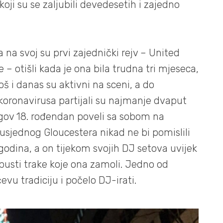
oji su se zaljubili devedesetih i zajedno
 na svoj su prvi zajednički rejv – United
 otišli kada je ona bila trudna tri mjeseca,
Još i danas su aktivni na sceni, a do
koronavirusa partijali su najmanje dvaput
egov 18. rođendan poveli sa sobom na
susjednog Gloucestera nikad ne bi pomislili
 godina, a on tijekom svojih DJ setova uvijek
 pusti trake koje ona zamoli. Jedno od
evu tradiciju i počelo DJ-irati.