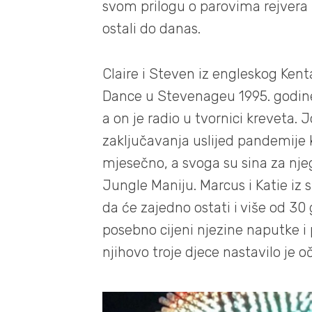
svom prilogu o parovima rejvera k
ostali do danas.
Claire i Steven iz engleskog Kenta
Dance u Stevenageu 1995. godine –
a on je radio u tvornici kreveta. 
zaključavanja uslijed pandemije 
mjesečno, a svoga su sina za nj
Jungle Maniju. Marcus i Katie iz 
da će zajedno ostati i više od 30
posebno cijeni njezine naputke i
njihovo troje djece nastavilo je oč