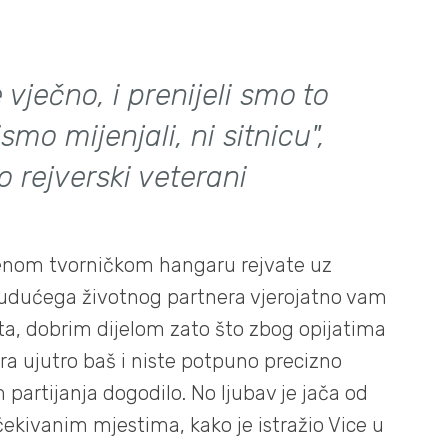
vječno, i prenijeli smo to
smo mijenjali, ni sitnicu",
 rejverski veterani
đenom tvorničkom hangaru rejvate uz
budućega životnog partnera vjerojatno vam
teta, dobrim dijelom zato što zbog opijatima
ra ujutro baš i niste potpuno precizno
 partijanja dogodilo. No ljubav je jača od
čekivanim mjestima, kako je istražio Vice u