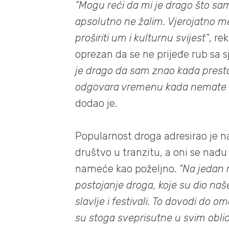
“Mogu reći da mi je drago što s
apsolutno ne žalim. Vjerojatno me
proširiti um i kulturnu svijest”
, re
oprezan da se ne prijeđe rub sa 
je drago da sam znao kada prestati
odgovara vremenu kada nemate pr
dodao je.
Popularnost droga adresirao je na
društvo u tranzitu, a oni se nađu
nameće kao poželjno.
“Na jedan
postojanje droga, koje su dio naše
slavlje i festivali. To dovodi do 
su stoga sveprisutne u svim obl