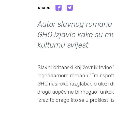
SHARE
Autor slavnog romana "
GHQ izjavio kako su mu
kulturnu svijest
Slavni britanski književnik Irvine
legendarnom romanu “Trainspott
GHQ naširoko razglabao o ulozi d
droga uopće ne bi mogao funkcion
izrazito drago što se u prošlosti 