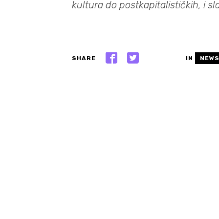
kultura do postkapitalističkih, i s
SHARE
IN
NEW