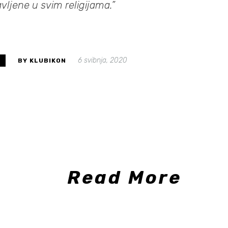
lavljene u svim religijama.”
6 svibnja, 2020
S
BY KLUBIKON
Read More