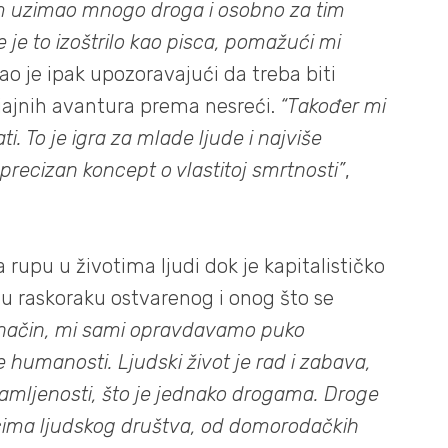
am uzimao mnogo droga i osobno za tim
 je to izoštrilo kao pisca, pomažući mi
kao je ipak upozoravajući da treba biti
sjajnih avantura prema nesreći.
“Također mi
. To je igra za mlade ljude i najviše
ecizan koncept o vlastitoj smrtnosti”
,
 rupu u životima ljudi dok je kapitalističko
 u raskoraku ostvarenog i onog što se
 način, mi sami opravdavamo puko
 humanosti. Ljudski život je rad i zabava,
omamljenosti, što je jednako drogama. Droge
icima ljudskog društva, od domorodačkih