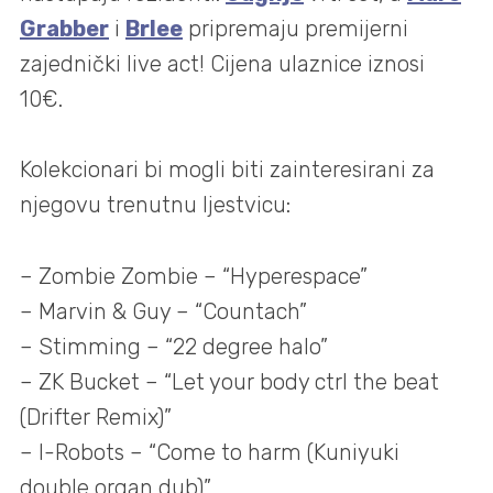
Grabber
i
Brlee
pripremaju premijerni
zajednički live act! Cijena ulaznice iznosi
10€.
Kolekcionari bi mogli biti zainteresirani za
njegovu trenutnu ljestvicu:
– Zombie Zombie – “Hyperespace”
– Marvin & Guy – “Countach”
– Stimming – “22 degree halo”
– ZK Bucket – “Let your body ctrl the beat
(Drifter Remix)”
– I-Robots – “Come to harm (Kuniyuki
double organ dub)”