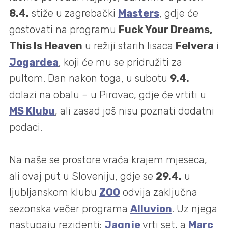
8.4.
stiže u zagrebački
Masters
, gdje će
gostovati na programu
Fuck Your Dreams,
This Is Heaven
u režiji starih lisaca
Felvera
i
Jogardea
, koji će mu se pridružiti za
pultom. Dan nakon toga, u subotu
9.4.
dolazi na obalu – u Pirovac, gdje će vrtiti u
MS Klubu
, ali zasad još nisu poznati dodatni
podaci.
Na naše se prostore vraća krajem mjeseca,
ali ovaj put u Sloveniju, gdje se
29.4.
u
ljubljanskom klubu
ZOO
odvija zaključna
sezonska večer programa
Alluvion
. Uz njega
nastupaju rezidenti:
Jagnje
vrti set, a
Marc