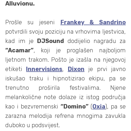
Alluvionu.
Prošle su jeseni
Frankey & Sandrino
potvrdili svoju poziciju na vrhovima ljestvica,
kad im je
DJSound
dodijelio nagradu za
“Acamar”
, koji je proglašen najboljom
ljetnom trakom. Pošto je izašla na njegovoj
etiketi
Innervisions
,
Dixon
je prvi javno
iskušao traku i hipnotizirao ekipu, pa se
trenutno proširila festivalima. Njene
melankolične note dolaze iz istog područja
kao i bezvremenski
“Domino”
(
Oxia
), pa se
zarazna melodija refrena mnogima zavukla
duboko u podsvijest.