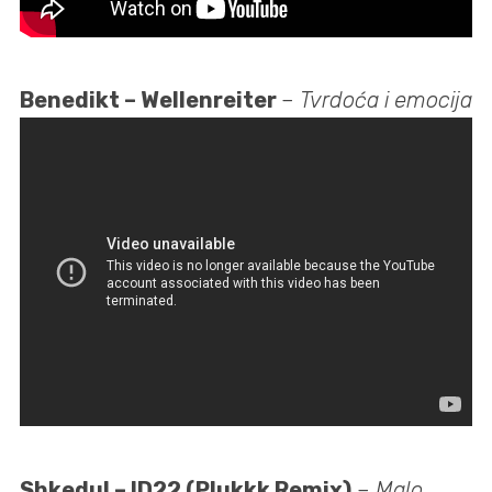
Benedikt – Wellenreiter
–
Tvrdoća i emocija
Shkedul – ID22 (Plukkk Remix)
–
Malo