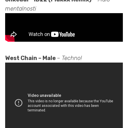
mentalnosti
West Chain – Male
–
Techno!