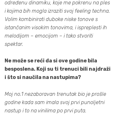
određenu dinamiku, koje me pokrenu na ples
i kojima bih mogla izraziti svoj feeling techna.
Volim kombinirati duboke niske tonove s
istančanim visokim tonovima, i ispreplesti ih
melodijom – emocijom – i tako stvoriti
spektar.
Ne može se reći da si ove godine bila
besposlena. Koji su ti trenuci bili najdraži
i što si naučila na nastupima?
Moj no.1 nezaboravan trenutak bio je prošle
godine kada sam imala svoj prvi punoljetni
nastup i to na vinilima po prvi puta.