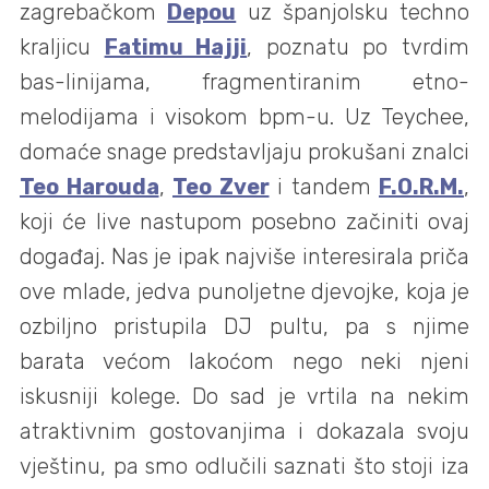
zagrebačkom
Depou
uz španjolsku techno
kraljicu
Fatimu Hajji
, poznatu po tvrdim
bas-linijama, fragmentiranim etno-
melodijama i visokom bpm-u. Uz Teychee,
domaće snage predstavljaju prokušani znalci
Teo Harouda
,
Teo Zver
i tandem
F.O.R.M.
,
koji će live nastupom posebno začiniti ovaj
događaj. Nas je ipak najviše interesirala priča
ove mlade, jedva punoljetne djevojke, koja je
ozbiljno pristupila DJ pultu, pa s njime
barata većom lakoćom nego neki njeni
iskusniji kolege. Do sad je vrtila na nekim
atraktivnim gostovanjima i dokazala svoju
vještinu, pa smo odlučili saznati što stoji iza