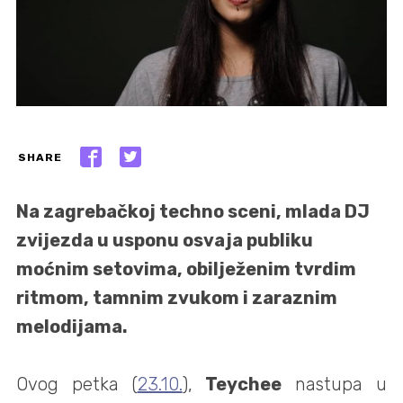
SHARE
Na zagrebačkoj techno sceni, mlada DJ
zvijezda u usponu osvaja publiku
moćnim setovima, obilježenim tvrdim
ritmom, tamnim zvukom i zaraznim
melodijama.
Ovog petka (
23.10.
),
Teychee
nastupa u