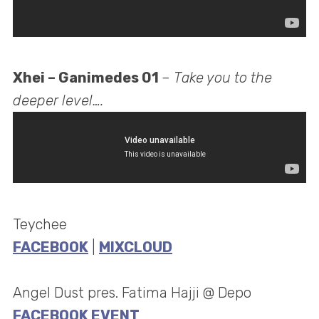
Xhei – Ganimedes 01
–
Take you to the
deeper level….
Teychee
FACEBOOK
|
MIXCLOUD
Angel Dust pres. Fatima Hajji @ Depo
FACEBOOK EVENT