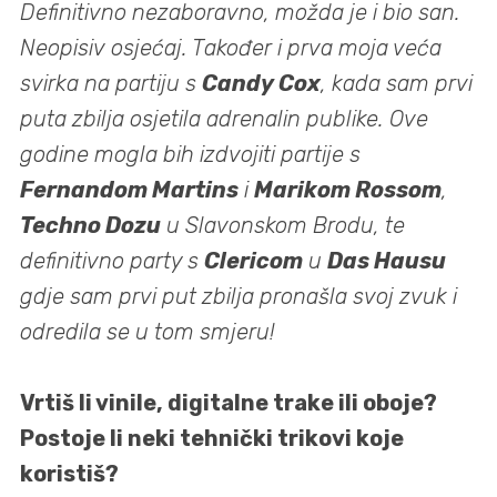
Definitivno nezaboravno, možda je i bio san.
Neopisiv osjećaj. Također i prva moja veća
svirka na partiju s
Candy Cox
, kada sam prvi
puta zbilja osjetila adrenalin publike. Ove
godine mogla bih izdvojiti partije s
Fernandom Martins
i
Marikom Rossom
,
Techno Dozu
u Slavonskom Brodu, te
definitivno party s
Clericom
u
Das Hausu
gdje sam prvi put zbilja pronašla svoj zvuk i
odredila se u tom smjeru!
Vrtiš li vinile, digitalne trake ili oboje?
Postoje li neki tehnički trikovi koje
koristiš?