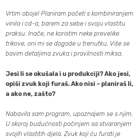
Vrtim oboje! Planiram početi s kombiniranjem
vinila i cd-a, barem za sebe i svoju vlastitu
praksu. Inače, ne koristim neke prevelike
trikove, oni mi se dogode u trenutku. Više se
bavim detaljima zvuka i pravilnosti miksa.
Jesi li se okušala i u produkciji? Ako jesi,
opiši zvuk koji furaš. Ako nisi – planiraš li,
a ako ne, zašto?
Nabavila sam program, upoznajem se s njim.
U skoroj budućnosti počinjem sa stvaranjem
svojih vlastitih djela. Zvuk koji ću furati je