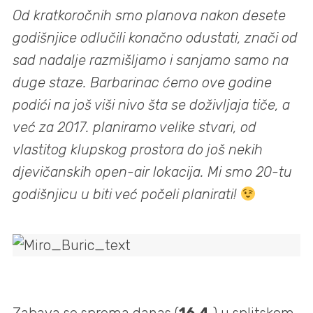
Od kratkoročnih smo planova nakon desete
godišnjice odlučili konačno odustati, znači od
sad nadalje razmišljamo i sanjamo samo na
duge staze. Barbarinac ćemo ove godine
podići na još viši nivo šta se doživljaja tiče, a
već za 2017. planiramo velike stvari, od
vlastitog klupskog prostora do još nekih
djevičanskih open-air lokacija. Mi smo 20-tu
godišnjicu u biti već počeli planirati!
Zabava se sprema danas (
16.4.
) u splitskom