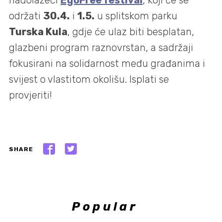
nadolazeći
EgoFree festival
, koji će se
održati
30.4.
i
1.5.
u splitskom parku
Turska Kula
, gdje će ulaz biti besplatan,
glazbeni program raznovrstan, a sadržaji
fokusirani na solidarnost među građanima i
svijest o vlastitom okolišu. Isplati se
provjeriti!
SHARE
Popular