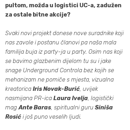
pultom, možda u logistici UC-a, zadužen
za ostale bitne akcije?
Svaki novi projekt donese nove suradnike koji
nas zavole i postanu članovi pa naša mala
familija buja iz party-ja u party. Osim nas koji
se bavimo glazbenim dijelom tu su i jake
snage Underground Controla bez kojih se
mehanizam ne pomiče s mjesta, vizualna
kreatorica
Iris Novak-Burić
, uvijek
nasmijana PR-ica
Laura Ivelja
, logistički
mag
Ante Baras
, spiritualni guru
Siniša
Rosić
i još puno veselih ljudi.