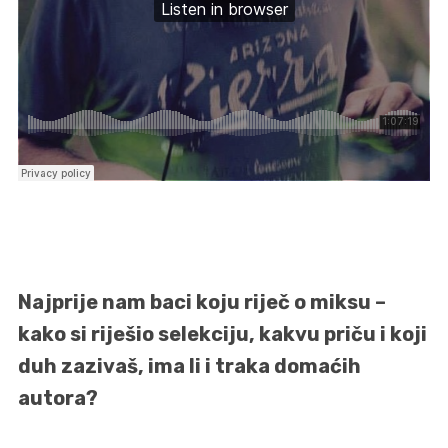
Najprije nam baci koju riječ o miksu –
kako si riješio selekciju, kakvu priču i koji
duh zazivaš, ima li i traka domaćih
autora?