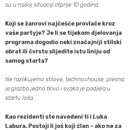
su u našoj situaciji otprije 10 godina.
Koji se žanrovi najčešće provlače kroz
vaše partyje? Je li se tijekom djelovanja
programa dogodio neki značajniji stilski
obrat ili čvrsto slijedite istu liniju od
samog starta?
Ne razlikujemo stilove, techno=house, plesna
je glazba jedno tkivo i svaka je podjela u
startu loša.
Kao rezidenti ste navedeni ti i Luka
Labura. Postoji li još koji član – ako ne za