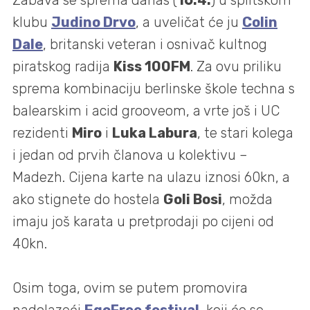
klubu
Judino Drvo
, a uveličat će ju
Colin
Dale
, britanski veteran i osnivač kultnog
piratskog radija
Kiss 100FM
. Za ovu priliku
sprema kombinaciju berlinske škole techna s
balearskim i acid grooveom, a vrte još i UC
rezidenti
Miro
i
Luka Labura
, te stari kolega
i jedan od prvih članova u kolektivu –
Madezh. Cijena karte na ulazu iznosi 60kn, a
ako stignete do hostela
Goli Bosi
, možda
imaju još karata u pretprodaji po cijeni od
40kn.
Osim toga, ovim se putem promovira