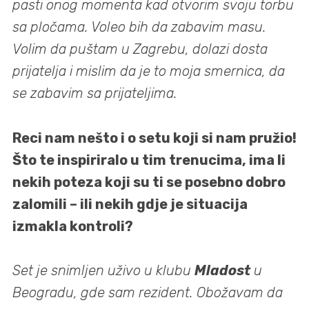
pasti onog momenta kad otvorim svoju torbu
sa pločama. Voleo bih da zabavim masu.
Volim da puštam u Zagrebu, dolazi dosta
prijatelja i mislim da je to moja smernica, da
se zabavim sa prijateljima.
Reci nam nešto i o setu koji si nam pružio!
Što te inspiriralo u tim trenucima, ima li
nekih poteza koji su ti se posebno dobro
zalomili – ili nekih gdje je situacija
izmakla kontroli?
Set je snimljen uživo u klubu
Mladost
u
Beogradu, gde sam rezident. Obožavam da