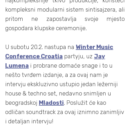
najkompleksnije tkivo produkcije, koristeći
kompleksni modularni sistem sintisajzera, ali
pritom ne zapostavlja svoje mjesto
gospodara klupske ceremonije.
U subotu 20.2. nastupa na
Winter Music
Conference Croatia
partyju, uz
Jay
Lumena
i probrane domaće snage i to u
nešto tvrđem izdanje, a za ovaj nam je
intervju ekskluzivno ustupio jedan ležerniji
house & techno set, nedavno snimljen u
beogradskoj
Mladosti
. Poslužit će kao
odličan soundtrack za ovaj iznimno zanimljiv
i detaljan intervju!