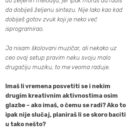
do željenih melodija, jer ipak moraš da radiš
da dobiješ željenu sintezu. Nije lako kao kad
dobiješ gotov zvuk koji je neko već
isprogramirao.
Ja nisam školovani muzičar, ali nekako uz
ceo ovaj setup pravim neku svoju malo
drugačiju muziku, to me veoma raduje.
Imaš li vremena posvetiti se i nekim
drugim kreativnim aktivnostima osim
glazbe – ako imaš, o čemu se radi? Ako to
ipak nije slučaj, planiraš li se skoro baciti
u tako nešto?