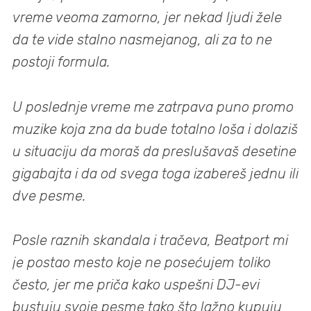
vreme veoma zamorno, jer nekad ljudi žele
da te vide stalno nasmejanog, ali za to ne
postoji formula.
U poslednje vreme me zatrpava puno promo
muzike koja zna da bude totalno loša i dolaziš
u situaciju da moraš da preslušavaš desetine
gigabajta i da od svega toga izabereš jednu ili
dve pesme.
Posle raznih skandala i tračeva, Beatport mi
je postao mesto koje ne posećujem toliko
često, jer me priča kako uspešni DJ-evi
bustuju svoje pesme tako što lažno kupuju