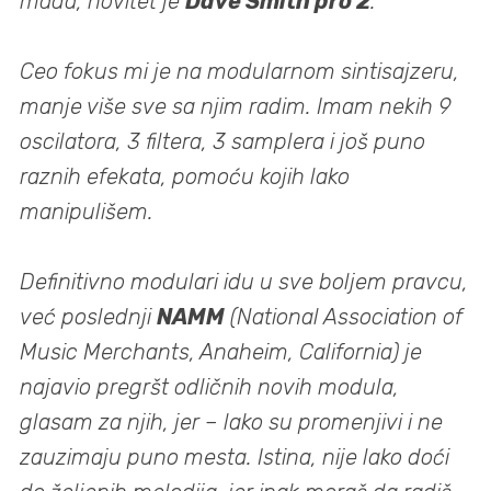
mada, novitet je
Dave Smith pro 2
.
Ceo fokus mi je na modularnom sintisajzeru,
manje više sve sa njim radim. Imam nekih 9
oscilatora, 3 filtera, 3 samplera i još puno
raznih efekata, pomoću kojih lako
manipulišem.
Definitivno modulari idu u sve boljem pravcu,
već poslednji
NAMM
(National Association of
Music Merchants, Anaheim, California) je
najavio pregršt odličnih novih modula,
glasam za njih, jer – lako su promenjivi i ne
zauzimaju puno mesta. Istina, nije lako doći