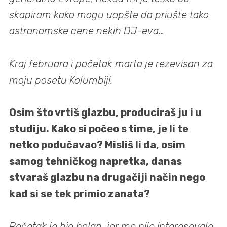
skapiram kako mogu uopšte da priušte tako
astronomske cene nekih DJ-eva…
Kraj februara i početak marta je rezevisan za
moju posetu Kolumbiji.
Osim što vrtiš glazbu, produciraš ju i u
studiju. Kako si počeo s time, je li te
netko podučavao? Misliš li da, osim
samog tehničkog napretka, danas
stvaraš glazbu na drugačiji način nego
kad si se tek primio zanata?
Početak je bio bolan, jer me nije interesovalo.