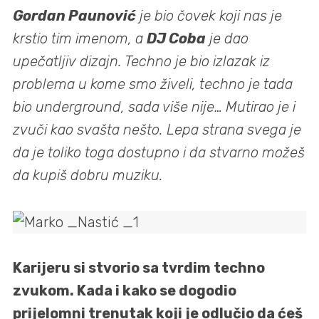
Gordan Paunović
je bio čovek koji nas je
krstio tim imenom, a
DJ Coba
je dao
upečatljiv dizajn. Techno je bio izlazak iz
problema u kome smo živeli, techno je tada
bio underground, sada više nije… Mutirao je i
zvuči kao svašta nešto. Lepa strana svega je
da je toliko toga dostupno i da stvarno možeš
da kupiš dobru muziku.
Karijeru si stvorio sa tvrdim techno
zvukom. Kada i kako se dogodio
prijelomni trenutak koji je odlučio da ćeš