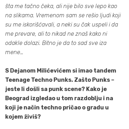
šta me tačno čeka, ali nije bilo sve lepo kao
na slikama. Vremenom sam se rešio ljudi koji
su me iskorišćavali, a neki su čak uspeli i da
me prevare, ali to nikad ne znaš kako ni
odakle dolazi. Bitno je da to sad sve iza
mene…
S Dejanom Milićevićem si imao tandem
Teenage Techno Punks. Zašto Punks –
jeste li došli sa punk scene? Kako je
Beograd izgledao u tom razdoblju i na
koji je način techno pričao o gradu u
kojem živiš?