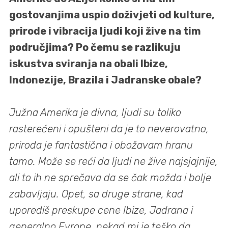
gostovanjima uspio doživjeti od kulture,
prirode i vibracija ljudi koji žive na tim
područjima? Po čemu se razlikuju
iskustva sviranja na obali Ibize,
Indonezije, Brazila i Jadranske obale?
Južna Amerika je divna, ljudi su toliko
rasterećeni i opušteni da je to neverovatno,
priroda je fantastična i obožavam hranu
tamo. Može se reći da ljudi ne žive najsjajnije,
ali to ih ne sprečava da se čak možda i bolje
zabavljaju. Opet, sa druge strane, kad
uporediš preskupe cene Ibize, Jadrana i
generalno Evrope, nekad mi je teško da