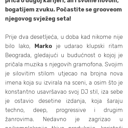
priča o dugoj karijeri, ali i svome novom,
bogatijem zvuku. Počastite se grooveom
njegovog svježeg seta!
Prije dva desetljeća, u doba kad nikome nije
bilo lako,
Marko
je udarao klupski ritam
Beograda, gledajući u budućnost o kojoj je
pričala muzika s njegovih gramofona. Svojim
je silovitim stilom utjecao na brojna nova
imena koja su izvirala na sceni, a osim što je
konstantno usavršavao svoj DJ stil, iza sebe
je ostavio desetine izdanja, koja šaraju
techno, deep, progressive i drugim
žanrovima. Nedavno je zagrizao u