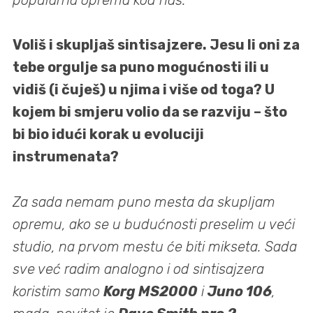
Voliš i skupljaš sintisajzere. Jesu li oni za
tebe orgulje sa puno mogućnosti ili u
vidiš (i čuješ) u njima i više od toga? U
kojem bi smjeru volio da se razviju – što
bi bio idući korak u evoluciji
instrumenata?
Za sada nemam puno mesta da skupljam
opremu, ako se u budućnosti preselim u veći
studio, na prvom mestu će biti mikseta. Sada
sve već radim analogno i od sintisajzera
koristim samo
Korg MS2000
i
Juno 106
,