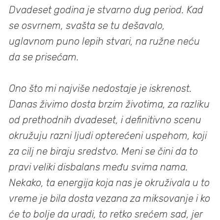
Dvadeset godina je stvarno dug period. Kad
se osvrnem, svašta se tu dešavalo,
uglavnom puno lepih stvari, na ružne neću
da se prisećam.
Ono što mi najviše nedostaje je iskrenost.
Danas živimo dosta brzim životima, za razliku
od prethodnih dvadeset, i definitivno scenu
okružuju razni ljudi opterećeni uspehom, koji
za cilj ne biraju sredstvo. Meni se čini da to
pravi veliki disbalans među svima nama.
Nekako, ta energija koja nas je okruživala u to
vreme je bila dosta vezana za miksovanje i ko
će to bolje da uradi, to retko srećem sad, jer