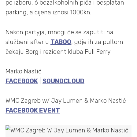
po izboru, 6 bezalkoholnih pića i besplatan
parking, a cijena iznosi 1000kn.
Nakon partyja, mnogi će se zaputiti na
službeni after u
TABOO
, gdje ih za pultom
čekaju Borg i rezident kluba Full Ferry.
Marko Nastić
FACEBOOK
|
SOUNDCLOUD
WMC Zagreb w/ Jay Lumen & Marko Nastić
FACEBOOK EVENT