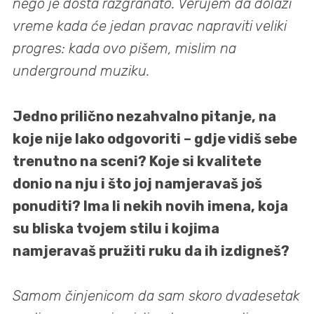
nego je dosta razgranato. Verujem da dolazi
vreme kada će jedan pravac napraviti veliki
progres: kada ovo pišem, mislim na
underground muziku.
Jedno prilično nezahvalno pitanje, na
koje nije lako odgovoriti – gdje vidiš sebe
trenutno na sceni? Koje si kvalitete
donio na nju i što joj namjeravaš još
ponuditi? Ima li nekih novih imena, koja
su bliska tvojem stilu i kojima
namjeravaš pružiti ruku da ih izdigneš?
Samom činjenicom da sam skoro dvadesetak