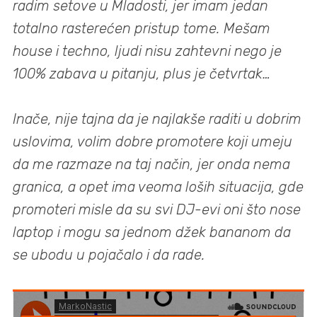
radim setove u Mladosti, jer imam jedan
totalno rasterećen pristup tome. Mešam
house i techno, ljudi nisu zahtevni nego je
100% zabava u pitanju, plus je četvrtak…
Inače, nije tajna da je najlakše raditi u dobrim
uslovima, volim dobre promotere koji umeju
da me razmaze na taj način, jer onda nema
granica, a opet ima veoma loših situacija, gde
promoteri misle da su svi DJ-evi oni što nose
laptop i mogu sa jednom džek bananom da
se ubodu u pojačalo i da rade.