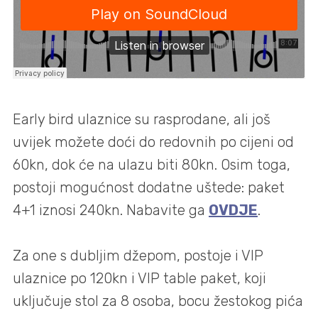
Early bird ulaznice su rasprodane, ali još
uvijek možete doći do redovnih po cijeni od
60kn, dok će na ulazu biti 80kn. Osim toga,
postoji mogućnost dodatne uštede: paket
4+1 iznosi 240kn. Nabavite ga
OVDJE
.
Za one s dubljim džepom, postoje i VIP
ulaznice po 120kn i VIP table paket, koji
uključuje stol za 8 osoba, bocu žestokog pića