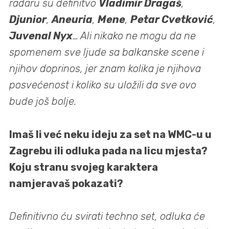
radaru su definitvo
Vladimir Dragaš
,
Djunior
,
Aneuria
,
Mene
,
Petar Cvetković
,
Juvenal Nyx
… Ali nikako ne mogu da ne
spomenem sve ljude sa balkanske scene i
njihov doprinos, jer znam kolika je njihova
posvećenost i koliko su uložili da sve ovo
bude još bolje.
Imaš li već neku ideju za set na WMC-u u
Zagrebu ili odluka pada na licu mjesta?
Koju stranu svojeg karaktera
namjeravaš pokazati?
Definitivno ću svirati techno set, odluka će