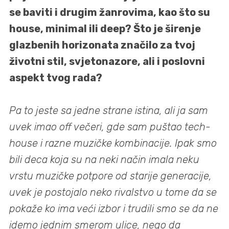
se baviti i drugim žanrovima, kao što su
house, minimal ili deep? Što je širenje
glazbenih horizonata značilo za tvoj
životni stil, svjetonazore, ali i poslovni
aspekt tvog rada?
Pa to jeste sa jedne strane istina, ali ja sam
uvek imao off večeri, gde sam puštao tech-
house i razne muzičke kombinacije. Ipak smo
bili deca koja su na neki način imala neku
vrstu muzičke potpore od starije generacije,
uvek je postojalo neko rivalstvo u tome da se
pokaže ko ima veći izbor i trudili smo se da ne
idemo jednim smerom ulice, nego da