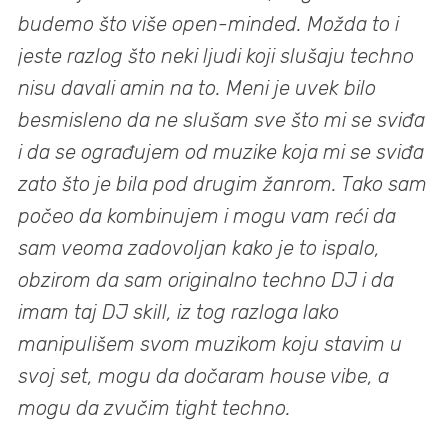
budemo što više open-minded. Možda to i
jeste razlog što neki ljudi koji slušaju techno
nisu davali amin na to. Meni je uvek bilo
besmisleno da ne slušam sve što mi se sviđa
i da se ograđujem od muzike koja mi se sviđa
zato što je bila pod drugim žanrom. Tako sam
počeo da kombinujem i mogu vam reći da
sam veoma zadovoljan kako je to ispalo,
obzirom da sam originalno techno DJ i da
imam taj DJ skill, iz tog razloga lako
manipulišem svom muzikom koju stavim u
svoj set, mogu da dočaram house vibe, a
mogu da zvučim tight techno.