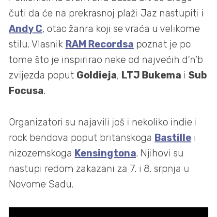
čuti da će na prekrasnoj plaži Jaz nastupiti i
Andy C
, otac žanra koji se vraća u velikome
stilu. Vlasnik
RAM Recordsa
poznat je po
tome što je inspirirao neke od najvećih d’n’b
zvijezda poput
Goldieja
,
LTJ Bukema
i
Sub
Focusa
.
Organizatori su najavili još i nekoliko indie i
rock bendova poput britanskoga
Bastille
i
nizozemskoga
Kensingtona
. Njihovi su
nastupi redom zakazani za 7. i 8. srpnja u
Novome Sadu.