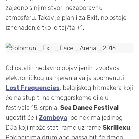
zajedno s njim stvori nezaboravnu
atmosferu. Takav je plan i za Exit, no ostaje
iznenađenje tko je taj/ta +1.
Od ostalih nedavno objavljenih izvođača
elektroničkog usmjerenja valja spomenuti
Lost Frequencies
, belgijskog hitmakera koji
će na stupiti na crnogorskome dijelu
festivala 15. srpnja.
Sea Dance Festival
ugostit će i
Zomboya
, po nekima jedinog
DJa koji može stati rame uz rame
Skrillexu
.
Poklonicima drum and bassa bit će drago