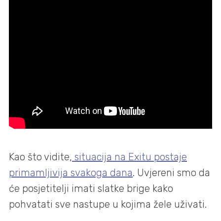
Kao što vidite,
situacija na Exitu postaje
primamljivija svakoga dana
. Uvjereni smo da
će posjetitelji imati slatke brige kako
pohvatati sve nastupe u kojima žele uživati.